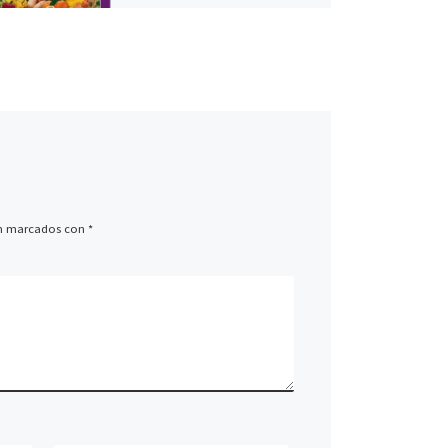
absorción y penetración en
planta tanto […]
án marcados con
*