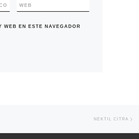
CO
WEB
Y WEB EN ESTE NAVEGADOR
En
ENTRADAS
NEKTIL CITRA