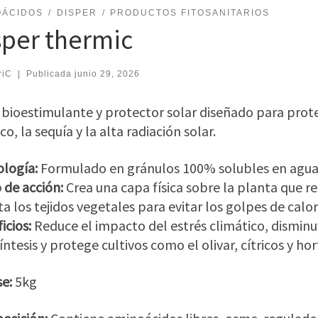
OÁCIDOS
DISPER
PRODUCTOS FITOSANITARIOS
sper thermic
riC
|
Publicada
junio 29, 2026
 bioestimulante y protector solar diseñado para proteg
co, la sequía y la alta radiación solar.
logía:
Formulado en gránulos 100% solubles en agua
de acción:
Crea una capa física sobre la planta que refl
ta los tejidos vegetales para evitar los golpes de calor
icios:
Reduce el impacto del estrés climático, disminuy
íntesis y protege cultivos como el olivar, cítricos y hor
se:
5kg