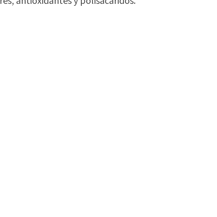
s, antioxidantes y polisacáridos.