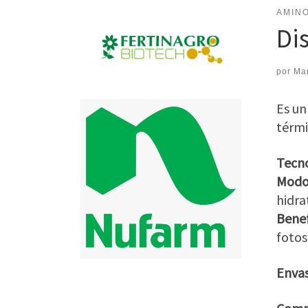
AMIN
Di
por
Ma
Es un
térmi
Tecno
Modo 
hidra
Benef
fotos
Enva