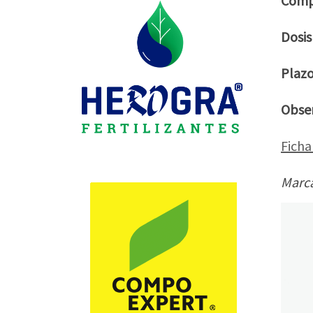
Comp
Dosis
Plazo
Obser
Ficha
Marca