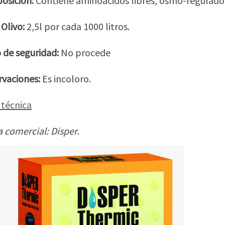
osición:
Contiene aminoácidos libres, osmo-reguladore
 Olivo:
2,5l por cada 1000 litros.
 de seguridad:
No procede
vaciones:
Es incoloro.
 técnica
 comercial: Disper
.