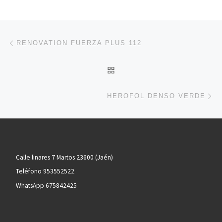
Navegación de entradas
Entrada anterior
RENOVATION FUERZA PLUS 112
VOLVER A LA LISTA DE 
En
HEROFOL DENSO VERDE
Calle linares 7 Martos 23600 (Jaén)
Teléfono 953552522
WhatsApp 675842425