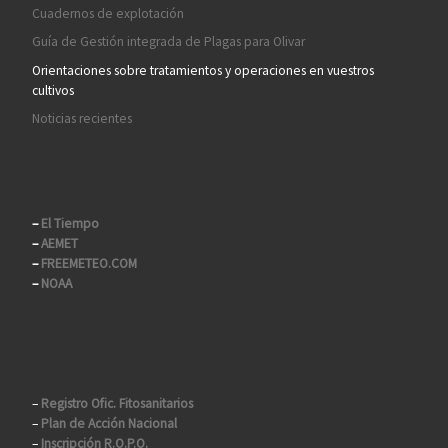
Cuadernos de explotación
Guía de Gestión integrada de Plagas para Olivar
Orientaciones sobre tratamientos y operaciones en vuestros
cultivos
Noticias recientes
–
El Tiempo
–
AEMET
–
FREEMETEO.COM
–
NOAA
–
Registro Ofic. Fitosanitarios
–
Plan de Acción Nacional
–
Inscripción R.O.P.O.