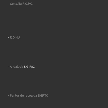
–
Consulta R.O.P.O.
–
R.O.M.A
–
Andalucía
SIG-PAC
–
Puntos de recogida SIGFITO