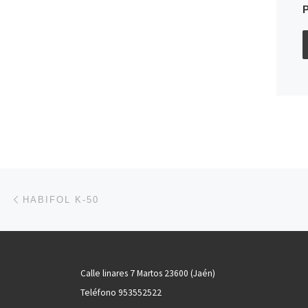
Navegación de entradas
Entrada anterior
HABIFOL K-50
Calle linares 7 Martos 23600 (Jaén)
Teléfono 953552522