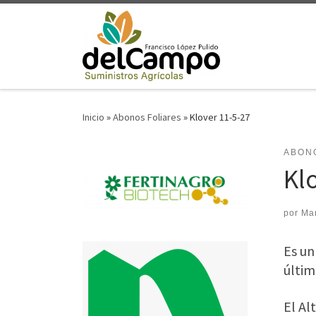
Saltar al contenido
Inicio
»
Abonos Foliares
»
Klover 11-5-27
ABON
Kl
por
Ma
Es un
últim
El Al