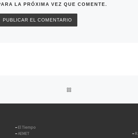
PARA LA PRÓXIMA VEZ QUE COMENTE.
VOLVER A LA LISTA DE 
–
El Tiempo
–
AEMET
–
R