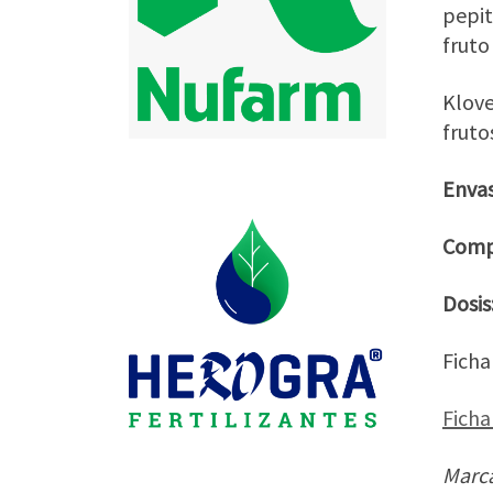
pepit
fruto
Klove
fruto
Envas
Comp
Dosis
Ficha
Ficha
Marca