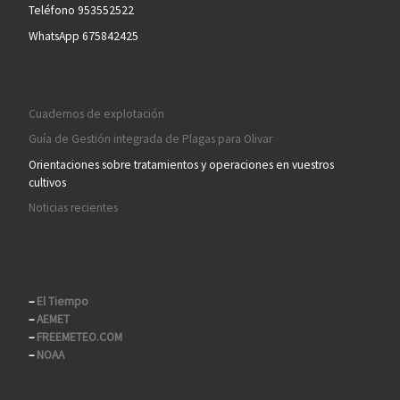
Teléfono 953552522
WhatsApp 675842425
Cuadernos de explotación
Guía de Gestión integrada de Plagas para Olivar
Orientaciones sobre tratamientos y operaciones en vuestros
cultivos
Noticias recientes
–
El Tiempo
–
AEMET
–
FREEMETEO.COM
–
NOAA