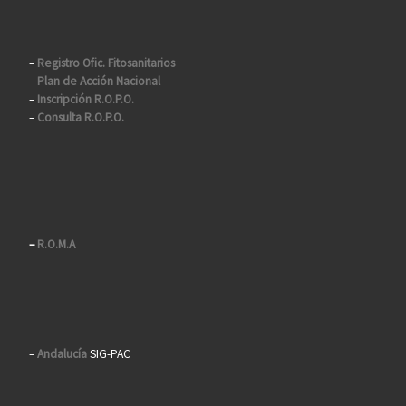
–
Registro Ofic. Fitosanitarios
–
Plan de Acción Nacional
–
Inscripción R.O.P.O.
–
Consulta R.O.P.O.
–
R.O.M.A
–
Andalucía
SIG-PAC