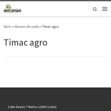
Saltar al contenido
Search
Me
Inicio
»
Abonos de suelo
»
Timac agro
Timac agro
Calle linares 7 Martos 23600 (Jaén)