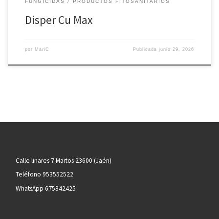
FUNGICIDAS
PRODUCTOS FITOSANITARIOS
Disper Cu Max
por
MariC
Publicada
junio 29, 2026
Calle linares 7 Martos 23600 (Jaén)
Teléfono 953552522
WhatsApp 675842425