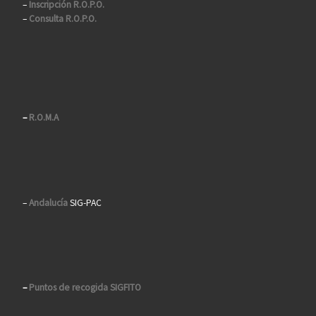
–
Inscripción R.O.P.O.
–
Consulta R.O.P.O.
–
R.O.M.A
–
Andalucía
SIG-PAC
–
Puntos de recogida SIGFITO