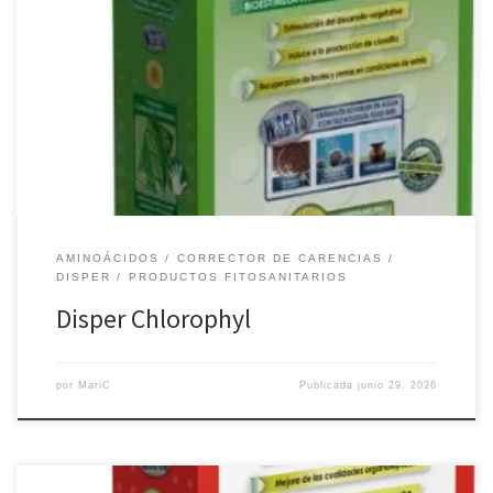
Producto especial de alta especificidad, mejorador del desarrollo
vegetativo y del metabolismo fotosintético, mediante la
activación de la biosíntesis de las clorofilas. Impulsa las
brotaciones mediante la óptima construcción de tejidos sanos y
resistentes. Envase: 1Kg. Composición: Aminoácidos libres 60%,
vitaminas 22%, molibdeno 2%. Dosis Olivo: de 0,5 a 1kg por 1000L
de […]
AMINOÁCIDOS
CORRECTOR DE CARENCIAS
DISPER
PRODUCTOS FITOSANITARIOS
Disper Chlorophyl
por
MariC
Publicada
junio 29, 2026