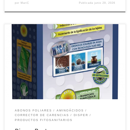
por
MariC
Publicada
junio 29, 2026
Producto diseñado para conseguir una correcta vascularización y
traslocación interna de nutrientes, que promueve una regulación
eficiente del crecimiento vegetal. Estimula el desarrollo del cultivo
en sus primeros estadios, así como la acumulación de reservas de
compuestos esenciales (ligninas, fitoalexinas y compuestos
fenólicos) que ayudan a la planta a superar […]
ABONOS FOLIARES
AMINOÁCIDOS
CORRECTOR DE CARENCIAS
DISPER
PRODUCTOS FITOSANITARIOS