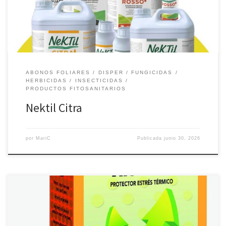
tamaño de gota, y minimizando el escurrimiento, permitiendo un
máximo […]
ABONOS FOLIARES
DISPER
FUNGICIDAS
HERBICIDAS
INSECTICIDAS
PRODUCTOS FITOSANITARIOS
Nektil Citra
por
MariC
Publicada
junio 30, 2026
Es un bioestimulante y protector solar diseñado para proteger los