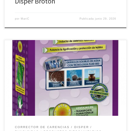
Disper Broton
por
MariC
Publicada
junio 29, 2026
Producto a base de cobre complejado mediante un sistema
exclusivo que garantiza su completa solubilidad, elevada
absorción y penetración en planta tanto por vía foliar como por vía
radicular, para prevenir y corregir de manera rápida y eficaz
estados carenciales debidos a desequilibrios y/o deficiencias en
la asimilación del Cobre. […]
CORRECTOR DE CARENCIAS
DISPER