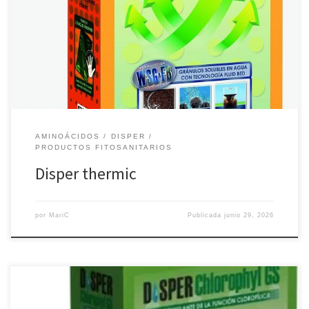
cultivos frente al estrés térmico, la sequía y la alta radiación solar.
Tecnología: Formulado en gránulos 100% solubles en agua.Modo
de acción: Crea una capa física sobre la planta que refleja la
radiación solar y, a la vez, hidrata los […]
AMINOÁCIDOS
DISPER
PRODUCTOS FITOSANITARIOS
Disper thermic
por
MariC
Publicada
junio 29, 2026