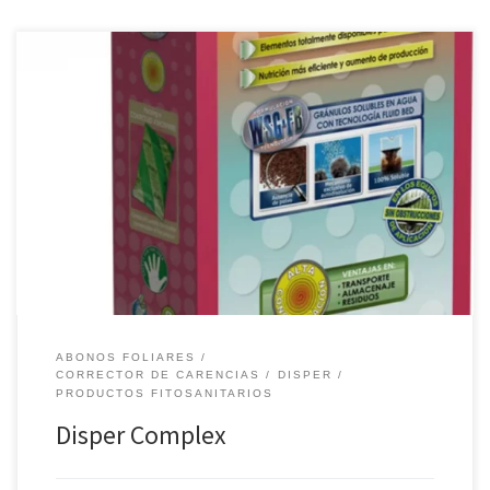
Potenciado con magnesio (Mg) quelado con EDTA para favorecer
procesos como la fotosíntesis, la fosforilación y la transferencia de
energía y sacarosa desde la hoja al resto de la planta. Los agentes
quelantes EDDHSA y EDTA provienen de sales potásicas, por lo que
no hay riesgo de sodificación del cultivo. […]
ABONOS FOLIARES
CORRECTOR DE CARENCIAS
DISPER
PRODUCTOS FITOSANITARIOS
Disper Complex