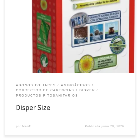
Bioestimulante específico para el engorde-maduración. Por un
lado, estimula el desarrollo del fruto con el objeto de incrementar
su tamaño. Por otro lado, favorece la acumulación de azúcares y
la colaboración, potenciando la calidad organoléptica. Producto
especial de alta especificidad, que promueve el engorde y
maduración de los frutos. Mejora […]
ABONOS FOLIARES
AMINOÁCIDOS
CORRECTOR DE CARENCIAS
DISPER
PRODUCTOS FITOSANITARIOS
Disper Size
por
MariC
Publicada
junio 29, 2026