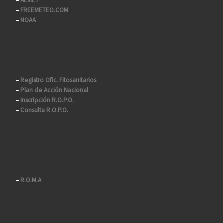
–
AEMET
–
FREEMETEO.COM
–
NOAA
–
Registro Ofic. Fitosanitarios
–
Plan de Acción Nacional
–
Inscripción R.O.P.O.
–
Consulta R.O.P.O.
–
R.O.M.A