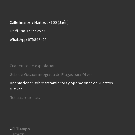
Calle linares 7 Martos 23600 (Jaén)
Teléfono 953552522
WhatsApp 675842425
Cuadernos de explotación
Guía de Gestión integrada de Plagas para Olivar
Orientaciones sobre tratamientos y operaciones en vuestros
cultivos
Noticias recientes
–
El Tiempo