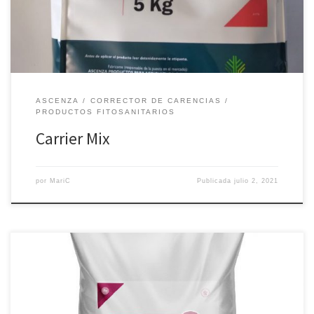
producidos por la carencia de microelementos. Ensave: 5Kg
Composición: Boro […]
ASCENZA
CORRECTOR DE CARENCIAS
PRODUCTOS FITOSANITARIOS
Carrier Mix
por
MariC
Publicada
julio 2, 2021
Quelato de hierro EDDHA, es un quelato de hierro presentado en
forma de microgránulos de alta solubilidad que contiene un total