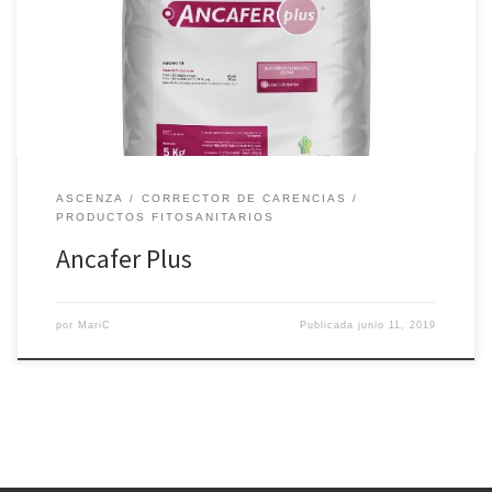
de 6% de hierro quelado por el agente quelante EDDHA. Su
formulación, lo hace especialmente indicado para la prevención y
corrección de clorosis férrica en todo tipo de cultivos […]
ASCENZA
CORRECTOR DE CARENCIAS
PRODUCTOS FITOSANITARIOS
Ancafer Plus
por
MariC
Publicada
junio 11, 2019