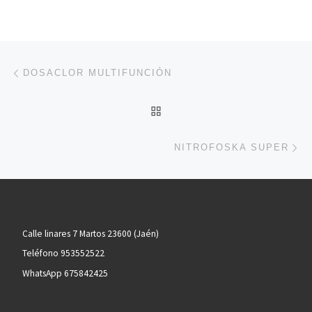
Navegación de entradas
Entrada anterior
DOSACLOR MULTIFUNCIÓN
VOLVER A LA LISTA DE 
En
NITROFOSKA SUPER
Calle linares 7 Martos 23600 (Jaén)
Teléfono 953552522
WhatsApp 675842425