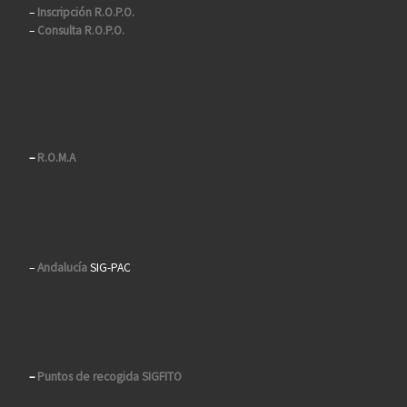
–
Inscripción R.O.P.O.
–
Consulta R.O.P.O.
–
R.O.M.A
–
Andalucía
SIG-PAC
–
Puntos de recogida SIGFITO