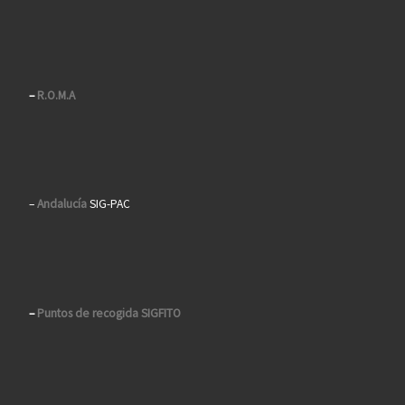
–
R.O.M.A
–
Andalucía
SIG-PAC
–
Puntos de recogida SIGFITO