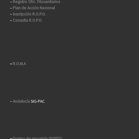
–
Registro Ofic. Fitosanitarios
–
Plan de Acción Nacional
–
Inscripción R.O.P.O.
–
Consulta R.O.P.O.
–
R.O.M.A
–
Andalucía
SIG-PAC
–
Puntos de recogida SIGFITO