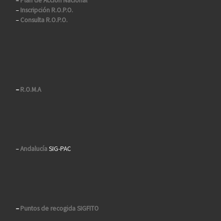
–
Plan de Acción Nacional
–
Inscripción R.O.P.O.
–
Consulta R.O.P.O.
–
R.O.M.A
–
Andalucía
SIG-PAC
–
Puntos de recogida SIGFITO