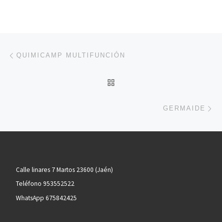
Navegación de entradas
Entrada anterior
QUIMICAMP MULTIFUNCIÓN
VOLVER A LA LISTA DE 
En
GERMAIDE
Calle linares 7 Martos 23600 (Jaén)
Teléfono 953552522
WhatsApp 675842425