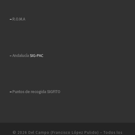
–
R.O.M.A
–
Andalucía
SIG-PAC
–
Puntos de recogida SIGFITO
© 2026
Del Campo (Francisco López Pulido)
– Todos los