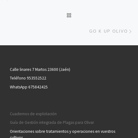
VOLVER A LA LISTA DE 
En
GO K UP OLIVO
Calle linares 7 Martos 23600 (Jaén)
Teléfono 953552522
WhatsApp 675842425
Cuadernos de explotación
Guía de Gestión integrada de Plagas para Olivar
Orientaciones sobre tratamientos y operaciones en vuestros
cultivos